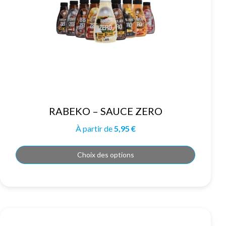
Ce
RABEKO – SAUCE ZERO
produit
a
plusieurs
À partir de
5,95
€
variations.
Les
options
peuvent
Choix des options
être
choisies
sur
la
page
du
produit