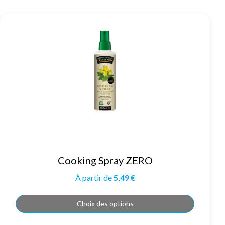
Ce
Cooking Spray ZERO
produit
a
plusieurs
À partir de
5,49
€
variations.
Les
options
peuvent
Choix des options
être
choisies
sur