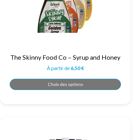
Ce
The Skinny Food Co – Syrup and Honey
produit
a
plusieurs
À partir de
6,50
€
variations.
Les
options
peuvent
Choix des options
être
choisies
sur
la
page
du
produit