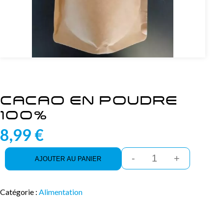
CACAO EN POUDRE
100%
8,99
€
quantité
AJOUTER AU PANIER
de
Cacao
en
Poudre
Catégorie :
Alimentation
100%