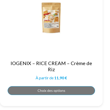
Ce
IOGENIX – RICE CREAM – Crème de
produit
a
Riz
plusieurs
variations.
Les
À partir de
11,90
€
options
peuvent
être
choisies
Choix des options
sur
la
page
du
produit