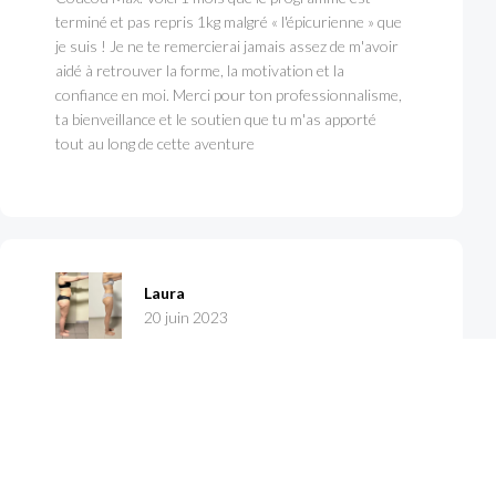
terminé et pas repris 1kg malgré « l'épicurienne » que
je suis ! Je ne te remercierai jamais assez de m'avoir
aidé à retrouver la forme, la motivation et la
confiance en moi. Merci pour ton professionnalisme,
ta bienveillance et le soutien que tu m'as apporté
tout au long de cette aventure
Laura
20 juin 2023
Chaque année depuis au moins 5 ans, je prends des
bonnes résolutions mais avec trop de restrictions,
de frustrations, et sans résultats probants... Cette
année, j'entends parler de votre suivi, chez TS
nutrition... Alors c'est décidé, je me lance! 12