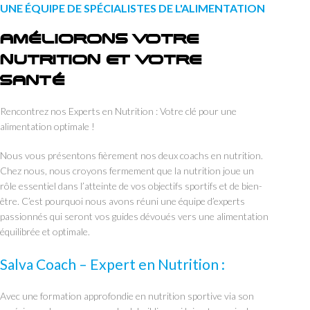
UNE ÉQUIPE DE SPÉCIALISTES DE L'ALIMENTATION
AMÉLIORONS VOTRE
NUTRITION ET VOTRE
SANTÉ
Rencontrez nos Experts en Nutrition : Votre clé pour une
alimentation optimale !
Nous vous présentons fièrement nos deux coachs en nutrition.
Chez nous, nous croyons fermement que la nutrition joue un
rôle essentiel dans l’atteinte de vos objectifs sportifs et de bien-
être. C’est pourquoi nous avons réuni une équipe d’experts
passionnés qui seront vos guides dévoués vers une alimentation
équilibrée et optimale.
Salva Coach – Expert en Nutrition :
Avec une formation approfondie en nutrition sportive via son