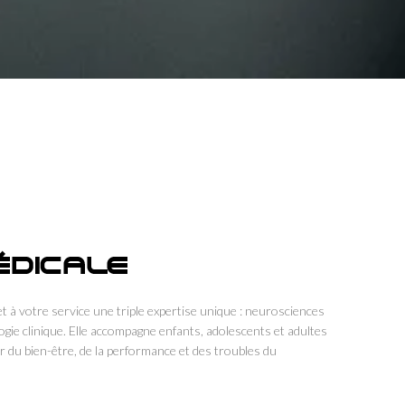
ÉDICALE
t à votre service une triple expertise unique : neurosciences
ogie clinique. Elle accompagne enfants, adolescents et adultes
ur du bien-être, de la performance et des troubles du