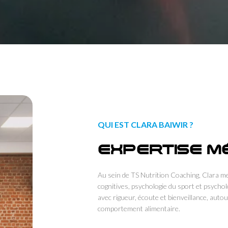
QUI EST CLARA BAIWIR ?
EXPERTISE M
Au sein de TS Nutrition Coaching, Clara me
cognitives, psychologie du sport et psychol
avec rigueur, écoute et bienveillance, auto
comportement alimentaire.