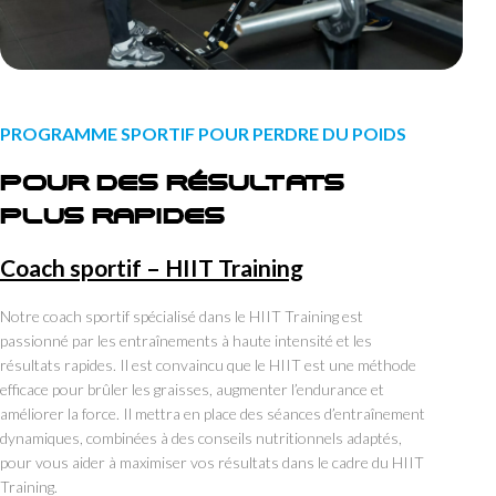
PROGRAMME SPORTIF POUR PERDRE DU POIDS
POUR DES RÉSULTATS
PLUS RAPIDES
Coach sportif – HIIT Training
Notre coach sportif spécialisé dans le HIIT Training est
passionné par les entraînements à haute intensité et les
résultats rapides. Il est convaincu que le HIIT est une méthode
efficace pour brûler les graisses, augmenter l’endurance et
améliorer la force. Il mettra en place des séances d’entraînement
dynamiques, combinées à des conseils nutritionnels adaptés,
pour vous aider à maximiser vos résultats dans le cadre du HIIT
Training.