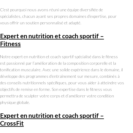
C’est pourquoi nous avons réuni une équipe diversifiée de
spécialistes, chacun ayant ses propres domaines d’expertise, pour
vous offrir un soutien personnalisé et adapté.
Expert en nutrition et coach sportif –
Fitness
Notre expert en nutrition et coach sportif spécialisé dans le fitness
est passionné par l’amélioration de la composition corporelle et la
tonification musculaire. Avec une solide expérience dans le domaine, il
développe des programmes d’entraînement sur mesure, combinés à
des conseils nutritionnels spécifiques, pour vous aider à atteindre vos
objectifs de remise en forme. Son expertise dans le fitness vous
permettra de sculpter votre corps et d’améliorer votre condition
physique globale.
Expert en nutrition et coach sportif –
CrossFit