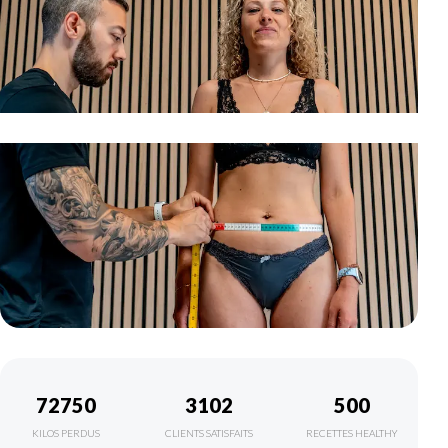
72750
3102
500
KILOS PERDUS
CLIENTS SATISFAITS
RECETTES HEALTHY