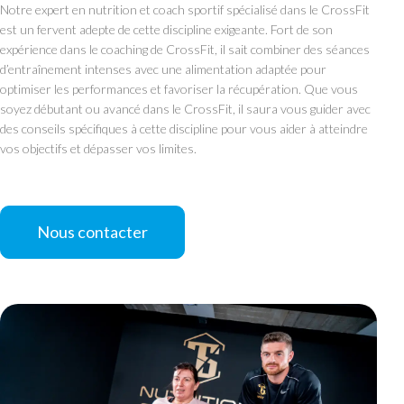
Notre expert en nutrition et coach sportif spécialisé dans le CrossFit
est un fervent adepte de cette discipline exigeante. Fort de son
expérience dans le coaching de CrossFit, il sait combiner des séances
d’entraînement intenses avec une alimentation adaptée pour
optimiser les performances et favoriser la récupération. Que vous
soyez débutant ou avancé dans le CrossFit, il saura vous guider avec
des conseils spécifiques à cette discipline pour vous aider à atteindre
vos objectifs et dépasser vos limites.
Nous contacter