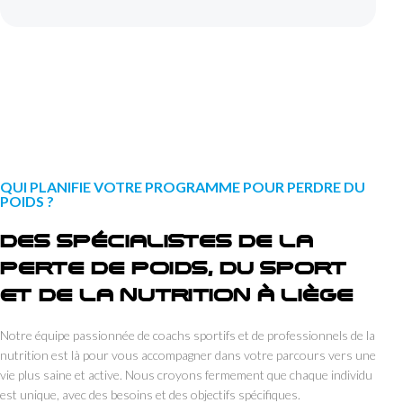
QUI PLANIFIE VOTRE PROGRAMME POUR PERDRE DU
POIDS ?
DES SPÉCIALISTES DE LA
PERTE DE POIDS, DU SPORT
ET DE LA NUTRITION À LIÈGE
Notre équipe passionnée de coachs sportifs et de professionnels de la
nutrition est là pour vous accompagner dans votre parcours vers une
vie plus saine et active. Nous croyons fermement que chaque individu
est unique, avec des besoins et des objectifs spécifiques.