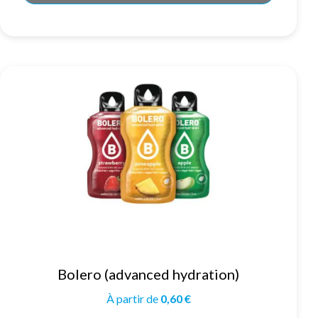
Ce
Bolero (advanced hydration)
produit
a
plusieurs
À partir de
0,60
€
variations.
Les