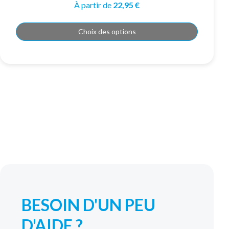
plusieurs
À partir de
22,95
€
variations.
Les
options
peuvent
Choix des options
être
choisies
sur
la
page
du
produit
BESOIN D'UN PEU
D'AIDE ?