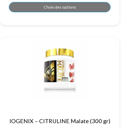
options
peuvent
Choix des options
être
choisies
sur
la
page
du
produit
Ce
IOGENIX – CITRULINE Malate (300 gr)
produit
a