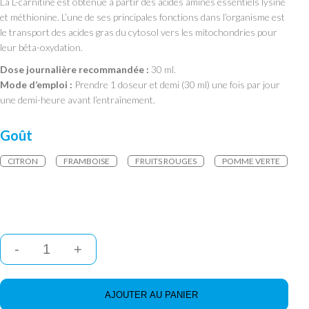
La L-carnitine est obtenue à partir des acides aminés essentiels lysine
et méthionine. L’une de ses principales fonctions dans l’organisme est
le transport des acides gras du cytosol vers les mitochondries pour
leur bêta-oxydation.
Dose journalière recommandée :
30 ml.
Mode d’emploi :
Prendre 1 doseur et demi (30 ml) une fois par jour
une demi-heure avant l’entraînement.
Goût
CITRON
FRAMBOISE
FRUITS ROUGES
POMME VERTE
quantité
de
IOGENIX
-
Carniluxe
AJOUTER AU PANIER
-