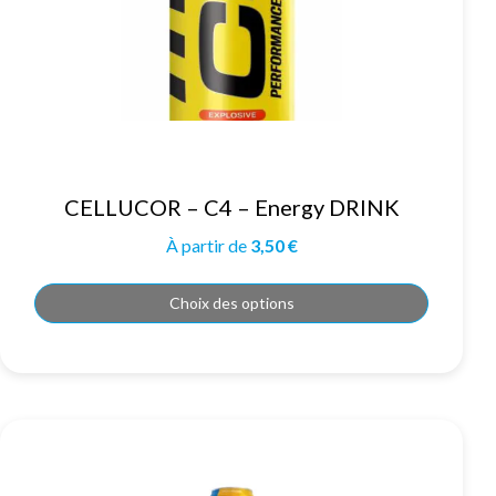
Ce
CELLUCOR – C4 – Energy DRINK
produit
a
plusieurs
À partir de
3,50
€
variations.
Les
options
peuvent
Choix des options
être
choisies
sur
la
page
du
produit