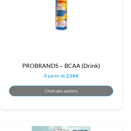
Ce
PROBRANDS – BCAA (Drink)
produit
a
plusieurs
À partir de
2,50
€
variations.
Les
options
peuvent
Choix des options
être
choisies
sur
la
page
du
produit