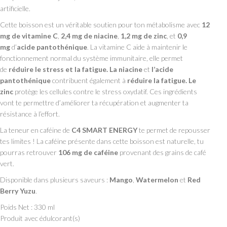
artificielle.
Cette boisson est un véritable soutien pour ton métabolisme avec
12
mg de
vitamine C
,
2,4 mg de
niacine
,
1,2 mg de
zinc
, et
0,9
mg
d’
acide pantothénique
. La vitamine C aide à maintenir le
fonctionnement normal du système immunitaire, elle permet
de
réduire le stress et la fatigue. La niacine
et
l’acide
pantothénique
contribuent également à
réduire la fatigue. Le
zinc
protège les cellules contre le stress oxydatif. Ces ingrédients
vont te permettre d’améliorer ta récupération et augmenter ta
résistance à l’effort.
La teneur en caféine de
C4 SMART ENERGY
te permet de repousser
tes limites ! La caféine présente dans cette boisson est naturelle, tu
pourras retrouver
106 mg de caféine
provenant des grains de café
vert.
Disponible dans plusieurs saveurs :
Mango
,
Watermelon
et
Red
Berry Yuzu
.
Poids Net : 330 ml
Produit avec édulcorant(s)